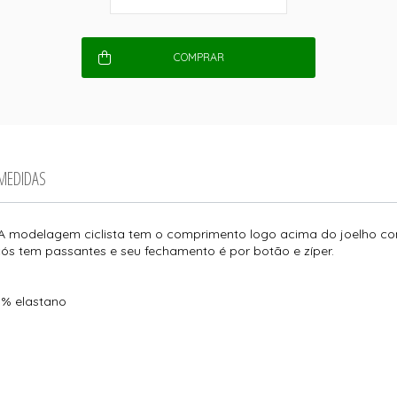
COMPRAR
 MEDIDAS
A modelagem ciclista tem o comprimento logo acima do joelho com
 O cós tem passantes e seu fechamento é por botão e zíper.
3% elastano