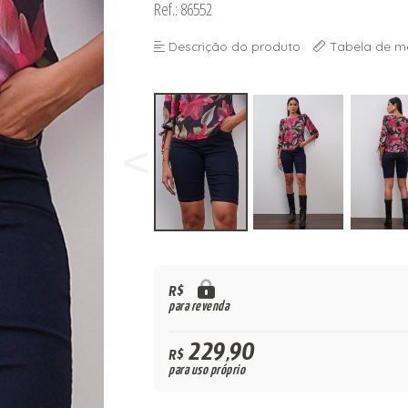
Ref.: 86552
Descrição do produto
Tabela de m
R$
para revenda
229,90
R$
para uso próprio