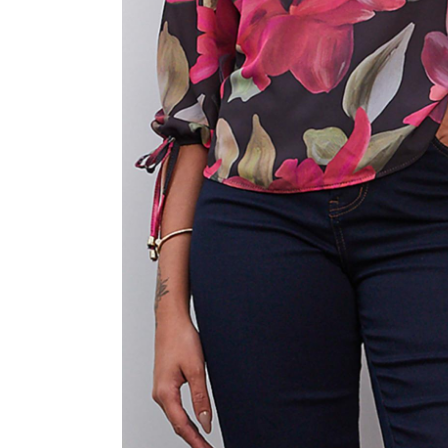
CAMISAS
CONJUNTOS
CROPPED
JAQUETAS
MACACÃO E MACAQUINHO
SAIAS
SHORTS
TOPPER
VESTIDOS