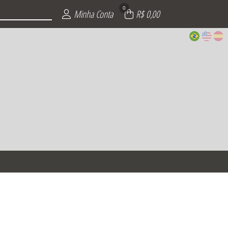
0
Minha Conta
R$ 0,00
ÕES
INO
NO