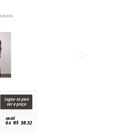
edidas
Logue-se para
ver o preço
em até
6x R$ 38,32