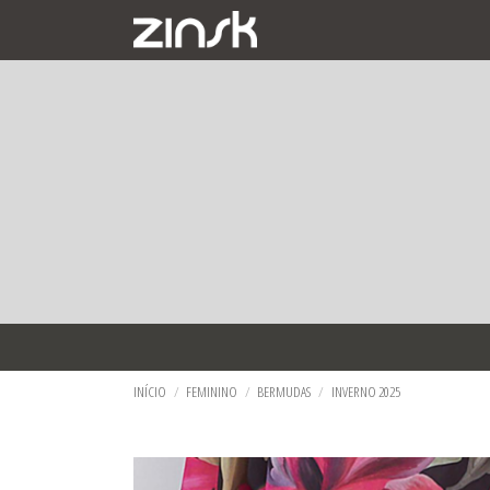
TODOS DE FEMININO
TODOS DE MASCULINO
TODOS DE PROMOÇÕES
INÍCIO
FEMININO
BERMUDAS
INVERNO 2025
BERMUDAS
BERMUDAS
BLUSAS
BLAZER
CALÇAS JEANS
CALÇAS JEANS
BLUSAS
CAMISAS
CAMISAS
CALÇAS DE TECIDO
JAQUETAS
CROPPED
CALÇAS JEANS
SHORTS