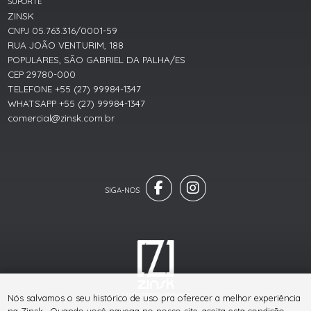
SUPORTE
ZINSK
CNPJ 05.763.316/0001-59
RUA JOÃO VENTURIM, 188
POPULARES, SÃO GABRIEL DA PALHA/ES
CEP 29780-000
TELEFONE +55 (27) 99984-1347
WHATSAPP +55 (27) 99984-1347
comercial@zinsk.com.br
® TODOS DIREITOS RESERVADOS
Nós salvamos o seu histórico de uso pra oferecer a melhor experiência