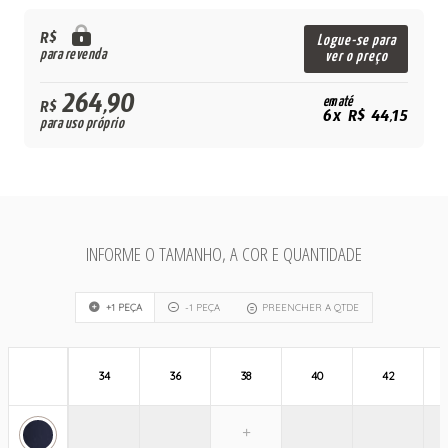
R$
Logue-se para
para revenda
ver o preço
264,90
em até
R$
6x R$ 44,15
para uso próprio
INFORME O TAMANHO, A COR E QUANTIDADE
+1 PEÇA
-1 PEÇA
PREENCHER A QTDE
34
36
38
40
42