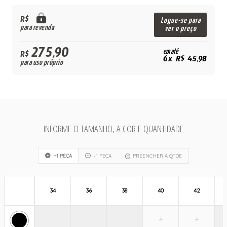
R$
Logue-se para
para revenda
ver o preço
275,90
em até
R$
6x R$ 45,98
para uso próprio
INFORME O TAMANHO, A COR E QUANTIDADE
+1 PEÇA
-1 PEÇA
PREENCHER A QTDE
34
36
38
40
42