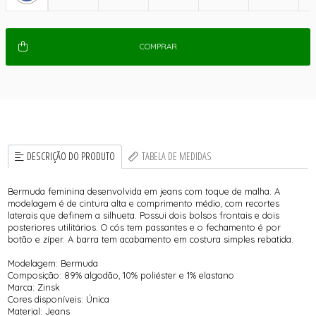
COMPRAR
DESCRIÇÃO DO PRODUTO
TABELA DE MEDIDAS
Bermuda feminina desenvolvida em jeans com toque de malha. A
modelagem é de cintura alta e comprimento médio, com recortes
laterais que definem a silhueta. Possui dois bolsos frontais e dois
posteriores utilitários. O cós tem passantes e o fechamento é por
botão e zíper. A barra tem acabamento em costura simples rebatida.
Modelagem: Bermuda
Composição: 89% algodão, 10% poliéster e 1% elastano
Marca: Zinsk
Cores disponíveis: Única
Material: Jeans