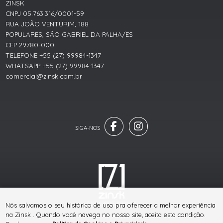
ZINSK
CNPJ 05.763.316/0001-59
RUA JOÃO VENTURIM, 188
POPULARES, SÃO GABRIEL DA PALHA/ES
CEP 29780-000
TELEFONE +55 (27) 99984-1347
WHATSAPP +55 (27) 99984-1347
comercial@zinsk.com.br
® TODOS DIREITOS RESERVADOS
Nós salvamos o seu histórico de uso pra oferecer a melhor experiência
na Zinsk . Quando você navega no nosso site, aceita esta condição.