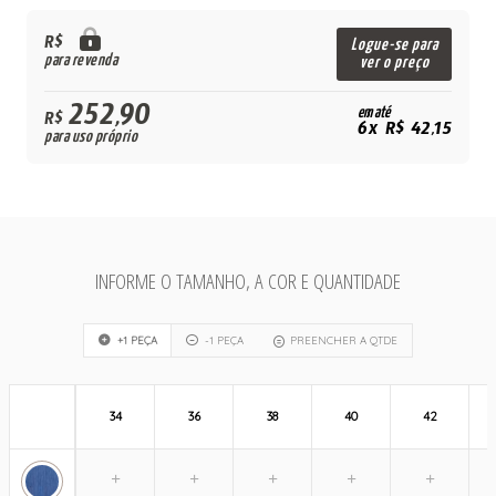
R$
Logue-se para
para revenda
ver o preço
252,90
em até
R$
6x R$ 42,15
para uso próprio
INFORME O TAMANHO, A COR E QUANTIDADE
+1 PEÇA
-1 PEÇA
PREENCHER A QTDE
34
36
38
40
42