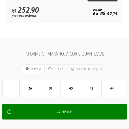
252,90
em até
R$
6x R$ 42,15
para uso próprio
INFORME O TAMANHO, A COR E QUANTIDADE
+1 PEÇA
-1 PEÇA
PREENCHER A QTDE
36
38
40
42
44
COMPRAR