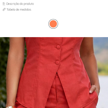
JAQUETAS
Descrição do produto
MACACÃO E MACAQUINHO
Tabela de medidas
SAIAS
SHORTS
TOPPER
VESTIDOS