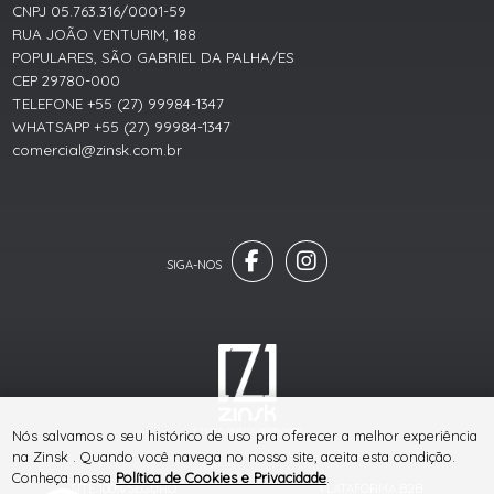
CNPJ 05.763.316/0001-59
RUA JOÃO VENTURIM, 188
POPULARES, SÃO GABRIEL DA PALHA/ES
CEP 29780-000
TELEFONE +55 (27) 99984-1347
WHATSAPP +55 (27) 99984-1347
comercial@zinsk.com.br
® TODOS DIREITOS RESERVADOS
Nós salvamos o seu histórico de uso pra oferecer a melhor experiência
na Zinsk . Quando você navega no nosso site, aceita esta condição.
Conheça nossa
Política de Cookies e Privacidade
.
SITE 100% SEGURO
PLATAFORMA B2B