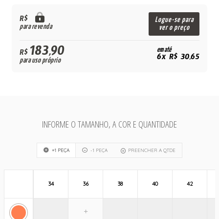
R$
Logue-se para
para revenda
ver o preço
183,90
em até
R$
6x R$ 30,65
para uso próprio
INFORME O TAMANHO, A COR E QUANTIDADE
+1 PEÇA
-1 PEÇA
PREENCHER A QTDE
34
36
38
40
42