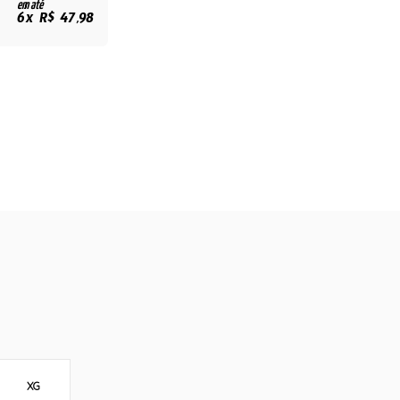
em até
6x R$ 47,98
XG