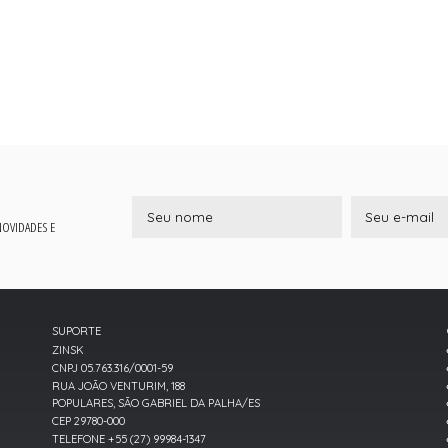
 NOVIDADES E
SUPORTE
ZINSK
CNPJ 05.763.316/0001-59
RUA JOÃO VENTURIM, 188
POPULARES, SÃO GABRIEL DA PALHA/ES
CEP 29780-000
TELEFONE +55 (27) 99984-1347