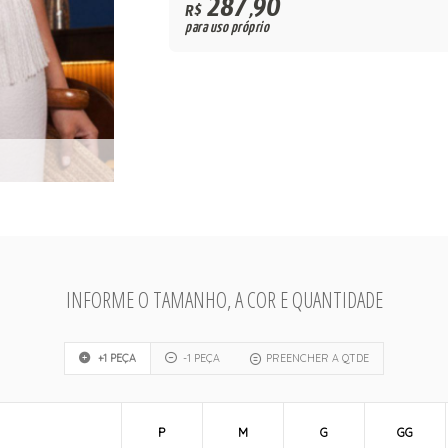
287,90
R$
para uso próprio
INFORME O TAMANHO, A COR E QUANTIDADE
+1 PEÇA
-1 PEÇA
PREENCHER A QTDE
P
M
G
GG