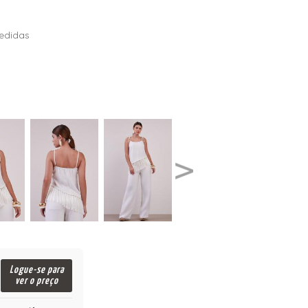
edidas
Logue-se para
ver o preço