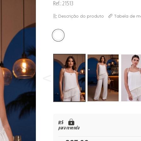
Ref.: 21513
Descrição do produto
Tabela de m
R$
para revenda