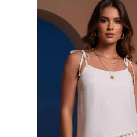
CAMISAS
CONJUNTOS
CROPPED
JAQUETAS
MACACÃO E MACAQUINHO
SAIAS
SHORTS
TOPPER
VESTIDOS