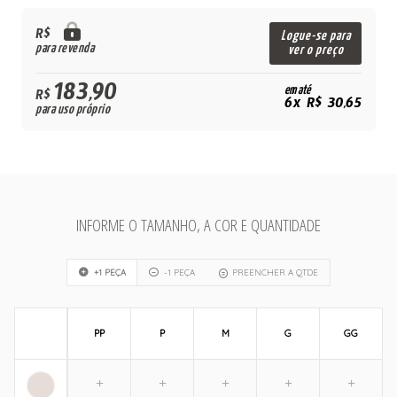
R$
Logue-se para
para revenda
ver o preço
183,90
em até
R$
6x R$ 30,65
para uso próprio
INFORME O TAMANHO, A COR E QUANTIDADE
+1 PEÇA
-1 PEÇA
PREENCHER A QTDE
PP
P
M
G
GG