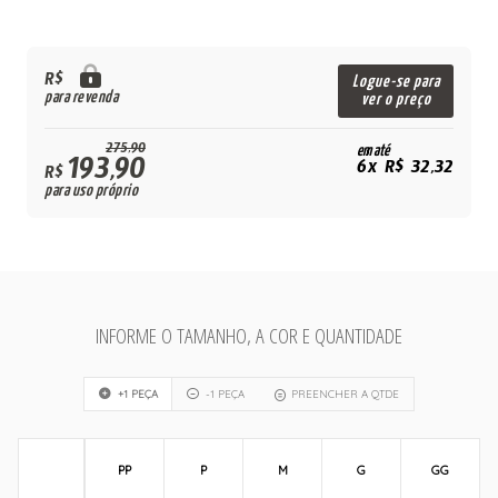
R$
Logue-se para
para revenda
ver o preço
275,90
em até
193,90
6x R$ 32,32
R$
para uso próprio
INFORME O TAMANHO, A COR E QUANTIDADE
+1 PEÇA
-1 PEÇA
PREENCHER A QTDE
PP
P
M
G
GG