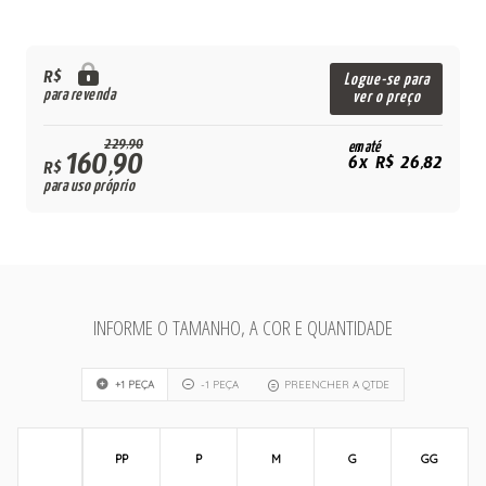
R$
Logue-se para
para revenda
ver o preço
229,90
em até
160,90
6x R$ 26,82
R$
para uso próprio
INFORME O TAMANHO, A COR E QUANTIDADE
+1 PEÇA
-1 PEÇA
PREENCHER A QTDE
PP
P
M
G
GG