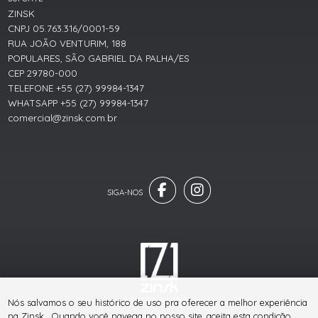
ZINSK
CNPJ 05.763.316/0001-59
RUA JOÃO VENTURIM, 188
POPULARES, SÃO GABRIEL DA PALHA/ES
CEP 29780-000
TELEFONE +55 (27) 99984-1347
WHATSAPP +55 (27) 99984-1347
comercial@zinsk.com.br
® TODOS DIREITOS RESERVADOS
Nós salvamos o seu histórico de uso pra oferecer a melhor experiência
na Zinsk . Quando você navega no nosso site, aceita esta condição.