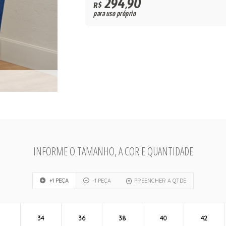
294,90
R$
para uso próprio
INFORME O TAMANHO, A COR E QUANTIDADE
+1 PEÇA
-1 PEÇA
PREENCHER A QTDE
34
36
38
40
42