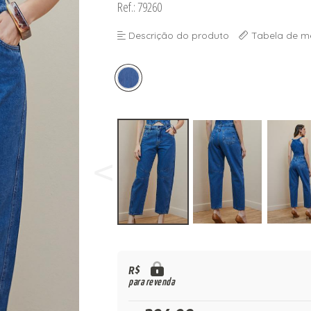
Ref.: 79260
Descrição do produto
Tabela de m
R$
para revenda