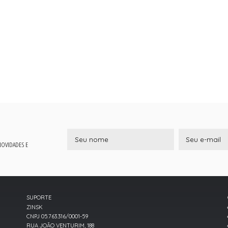
 NOVIDADES E
SUPORTE
ZINSK
CNPJ 05.763.316/0001-59
RUA JOÃO VENTURIM, 188