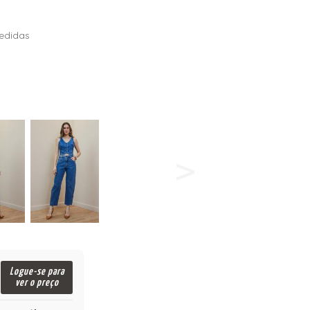
edidas
Logue-se para
ver o preço