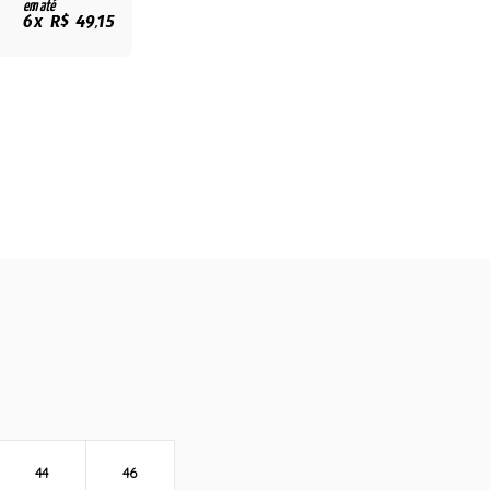
em até
6x R$ 49,15
44
46