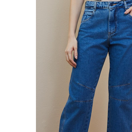
CAMISAS
CONJUNTOS
CROPPED
JAQUETAS
MACACÃO E MACAQUINHO
SAIAS
SHORTS
TOPPER
VESTIDOS