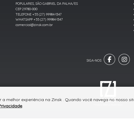
POPULARES, SÃO GABRIEL DA PALHA/ES
CEP 29780-000
TELEFONE +55 (27) 99984-1347
WHATSAPP +55 (27) 99984-1347
comercial@zinsk.com.br
r a melhor experiência na Zinsk . Quando você navega no nosso site
Privacidade
.
® TODOS DIREITOS RESERVADOS