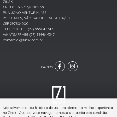
ZINSK
CNPJ 05.763.316/0001-59
RUA JOÃO VENTURIM, 188
POPULARES, SÃO GABRIEL DA PALHA/ES
CEP 29780-000
TELEFONE +55 (27) 99984-1347
WHATSAPP +55 (27) 99984-1347
comercial@zinsk.com.br
® TODOS DIREITOS RESERVADOS
Nós salvamos o seu histórico de uso pra oferecer a melhor experiência
na Zinsk . Quando você navega no nosso site, aceita esta condição.