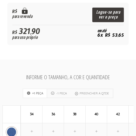
R$
Logue-se para
para revenda
ver o preço
321,90
em até
R$
6x R$ 53,65
para uso próprio
INFORME O TAMANHO, A COR E QUANTIDADE
+1 PEÇA
-1 PEÇA
PREENCHER A QTDE
34
36
38
40
42