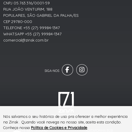
CNPJ 05.763.316/0001-59
RUA JOÃO VENTURIM, 188
POPULARES, SÃO GABRIEL DA PALHA/ES
CEP 29780-000
TELEFONE +55 (27) 99984-1347
WHATSAPP +55 (27) 99984-1347
comercial@zinsk.com.br
® TODOS DIREITOS RESERVADOS
Nós salvamos o seu histórico de uso pra oferecer a melhor experiência
na Zinsk . Quando você navega no nosso site, aceita esta condição.
Conheça nossa
Política de Cookies e Privacidade
.
SITE 100% SEGURO
PLATAFORMA B2B