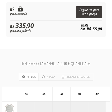
R$
Logue-se para
para revenda
ver o preço
335,90
em até
R$
6x R$ 55,98
para uso próprio
INFORME O TAMANHO, A COR E QUANTIDADE
+1 PEÇA
-1 PEÇA
PREENCHER A QTDE
34
36
38
40
42