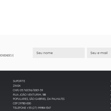
 NOVIDADES E
SUPORTE
ZINSK
CNPJ 05.763.316/0001-59
RUA JOÃO VENTURIM, 188
POPULARES, SÃO GABRIEL DA PALHA/ES
CEP 29780-000
TELEFONE +55 (27) 99984-1347