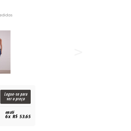
edidas
Logue-se para
ver o preço
em até
6x R$ 53,65