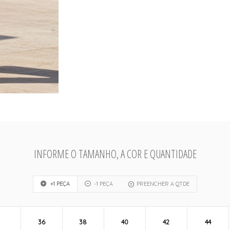
INFORME O TAMANHO, A COR E QUANTIDADE
+1 PEÇA
-1 PEÇA
PREENCHER A QTDE
36
38
40
42
44