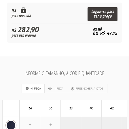
R$
Logue-se para
para revenda
ver o preço
282,90
em até
R$
6x R$ 47,15
para uso próprio
INFORME O TAMANHO, A COR E QUANTIDADE
+1 PEÇA
-1 PEÇA
PREENCHER A QTDE
34
36
38
40
42