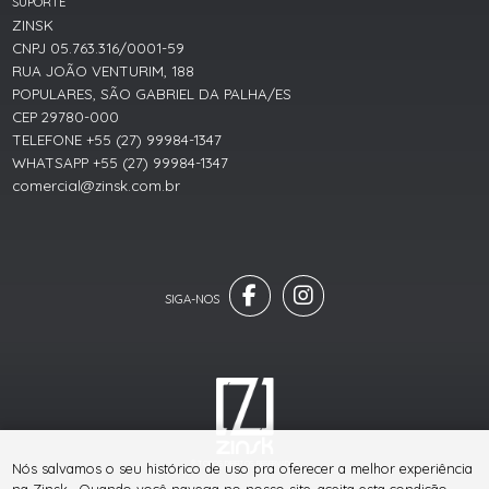
SUPORTE
ZINSK
CNPJ 05.763.316/0001-59
RUA JOÃO VENTURIM, 188
POPULARES, SÃO GABRIEL DA PALHA/ES
CEP 29780-000
TELEFONE +55 (27) 99984-1347
WHATSAPP +55 (27) 99984-1347
comercial@zinsk.com.br
® TODOS DIREITOS RESERVADOS
Nós salvamos o seu histórico de uso pra oferecer a melhor experiência