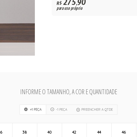
275,90
R$
para uso próprio
INFORME O TAMANHO, A COR E QUANTIDADE
+1 PEÇA
-1 PEÇA
PREENCHER A QTDE
6
38
40
42
44
46