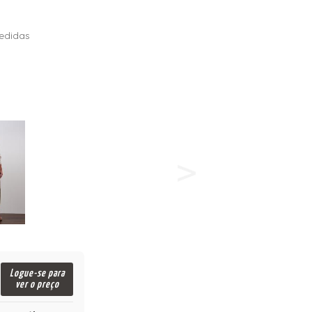
edidas
Logue-se para
ver o preço