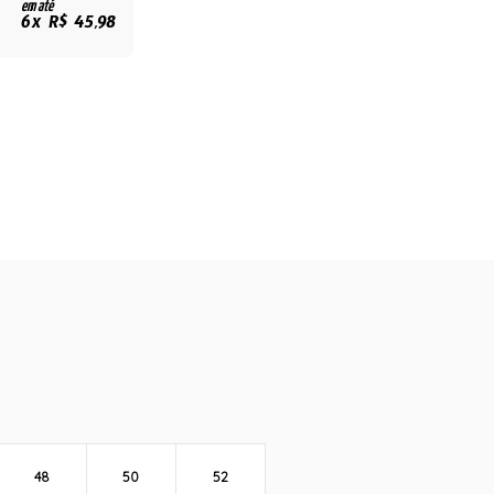
em até
6x R$ 45,98
48
50
52