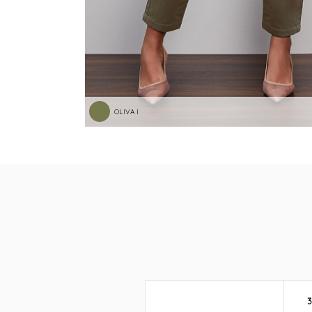
OLIVA I
3