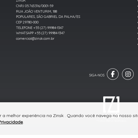
ZINSK
CNPJ 05.763.316/0001-59
RUA JOÃO VENTURIM, 188
POPULARES, SÃO GABRIEL DA PALHA/ES
CEP 29780-000
TELEFONE +55 (27) 99984-1347
WHATSAPP +55 (27) 99984-1347
comercial@zinsk.com.br
r a melhor experiência na Zinsk . Quando você navega no nosso site
Privacidade
.
® TODOS DIREITOS RESERVADOS