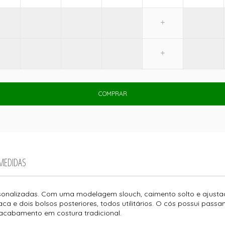
COMPRAR
 MEDIDAS
sonalizadas. Com uma modelagem slouch, caimento solto e ajusta
faca e dois bolsos posteriores, todos utilitários. O cós possui passa
m acabamento em costura tradicional.