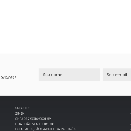
 NOVIDADES E
SUPORTE
ZINSK
CNPJ 05.763.316/0001-59
RUA JOÃO VENTURIM, 188
POPULARES, SÃO GABRIEL DA PALHA/ES