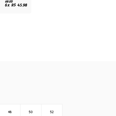
em até
6x R$ 45,98
48
50
52