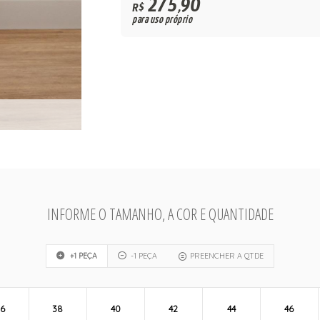
275,90
R$
para uso próprio
INFORME O TAMANHO, A COR E QUANTIDADE
+1 PEÇA
-1 PEÇA
PREENCHER A QTDE
6
38
40
42
44
46