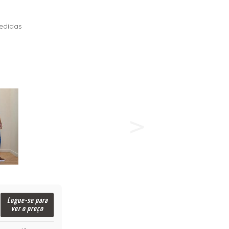
edidas
Logue-se para
ver o preço