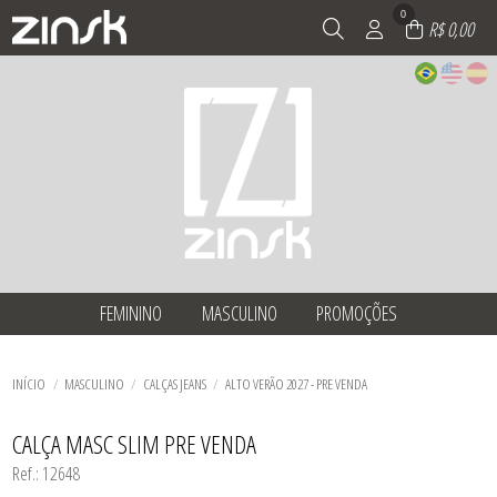
0
R$ 0,00
FEMININO
MASCULINO
PROMOÇÕES
TODOS DE FEMININO
TODOS DE MASCULINO
TODOS DE PROMOÇÕES
BERMUDAS
BERMUDAS
BERMUDAS
BLAZER
CALÇAS JEANS
BLAZER
INÍCIO
MASCULINO
CALÇAS JEANS
ALTO VERÃO 2027 - PRE VENDA
BLUSAS
CAMISAS
BLUSAS
CALÇAS DE TECIDO
JAQUETAS
CALÇAS DE TECIDO
TODOS DE MASCULINO
TODOS DE PROMOÇÕES
TODOS DE FEMININO
CALÇAS JEANS
CALÇAS JEANS
CALÇA MASC SLIM PRE VENDA
CAMISAS
CAMISAS
Ref.: 12648
CONJUNTOS
CROPPED
CROPPED
JAQUETAS