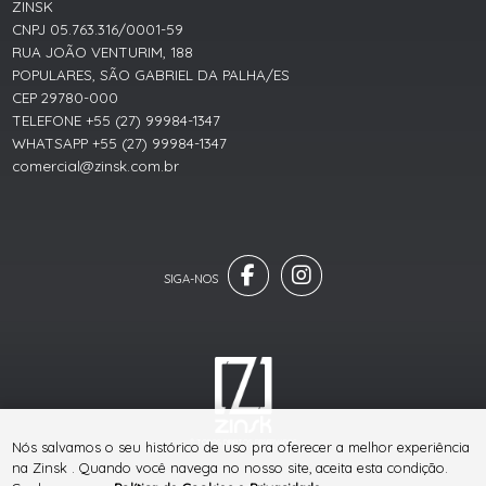
ZINSK
CNPJ 05.763.316/0001-59
RUA JOÃO VENTURIM, 188
POPULARES, SÃO GABRIEL DA PALHA/ES
CEP 29780-000
TELEFONE +55 (27) 99984-1347
WHATSAPP +55 (27) 99984-1347
comercial@zinsk.com.br
® TODOS DIREITOS RESERVADOS
Nós salvamos o seu histórico de uso pra oferecer a melhor experiência
na Zinsk . Quando você navega no nosso site, aceita esta condição.