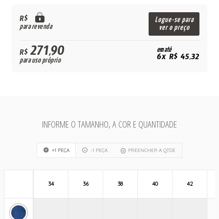
R$
Logue-se para
para revenda
ver o preço
271,90
em até
R$
6x R$ 45,32
para uso próprio
INFORME O TAMANHO, A COR E QUANTIDADE
+1 PEÇA
-1 PEÇA
PREENCHER A QTDE
34
36
38
40
42