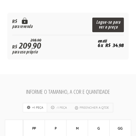
R$
Logue-se para
para revenda
ver o preço
298,90
em até
209,90
6x R$ 34,98
R$
para uso próprio
INFORME O TAMANHO, A COR E QUANTIDADE
+1 PEÇA
-1 PEÇA
PREENCHER A QTDE
PP
P
M
G
GG