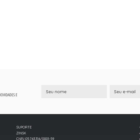
 NOVIDADES E
SUPORTE
ZINSK
CNPJ 05.763.316/0001-59