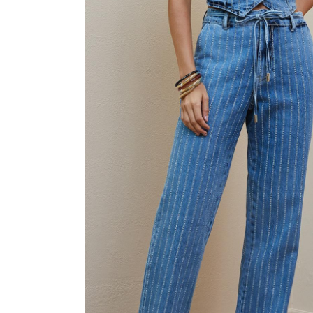
CAMISAS
CONJUNTOS
CROPPED
JAQUETAS
MACACÃO E MACAQUINHO
SAIAS
SHORTS
TOPPER
VESTIDOS