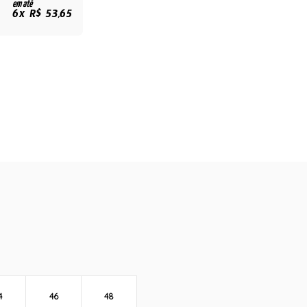
em até
6x R$ 53,65
4
46
48