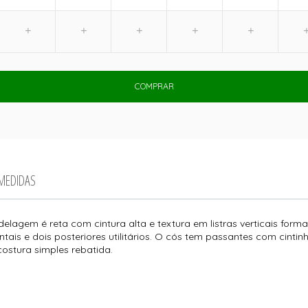
COMPRAR
 MEDIDAS
elagem é reta com cintura alta e textura em listras verticais for
ontais e dois posteriores utilitários. O cós tem passantes com cin
ostura simples rebatida.