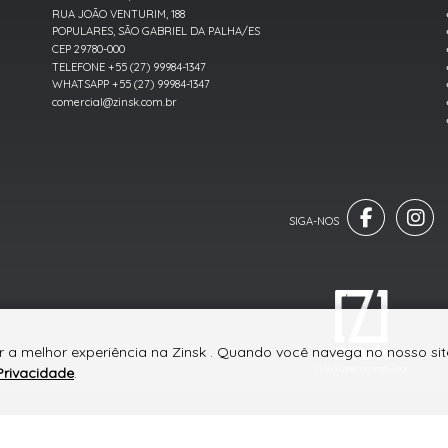
RUA JOÃO VENTURIM, 188
POPULARES, SÃO GABRIEL DA PALHA/ES
CEP 29780-000
TELEFONE +55 (27) 99984-1347
WHATSAPP +55 (27) 99984-1347
comercial@zinsk.com.br
r a melhor experiência na Zinsk . Quando você navega no nosso site
Privacidade
.
® TODOS DIREITOS RESERVADOS