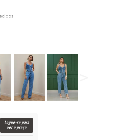
edidas
Logue-se para
ver o preço