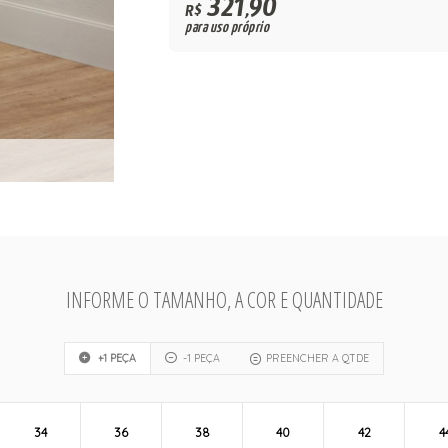
321,90
R$
para uso próprio
INFORME O TAMANHO, A COR E QUANTIDADE
+1 PEÇA
-1 PEÇA
PREENCHER A QTDE
34
36
38
40
42
4