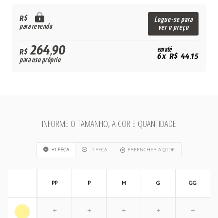
R$
Logue-se para
para revenda
ver o preço
264,90
em até
R$
6x R$ 44,15
para uso próprio
INFORME O TAMANHO, A COR E QUANTIDADE
+1 PEÇA
-1 PEÇA
PREENCHER A QTDE
PP
P
M
G
GG