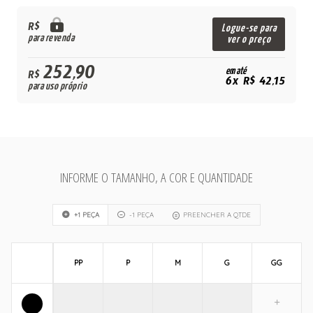
R$
Logue-se para
para revenda
ver o preço
252,90
em até
R$
6x R$ 42,15
para uso próprio
INFORME O TAMANHO, A COR E QUANTIDADE
+1 PEÇA
-1 PEÇA
PREENCHER A QTDE
PP
P
M
G
GG