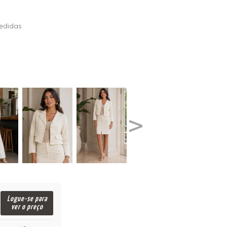
edidas
Logue-se para
ver o preço