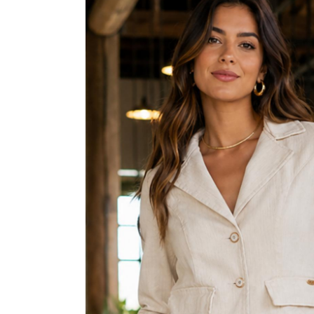
CAMISAS
CONJUNTOS
CROPPED
JAQUETAS
MACACÃO E MACAQUINHO
SAIAS
SHORTS
TOPPER
VESTIDOS