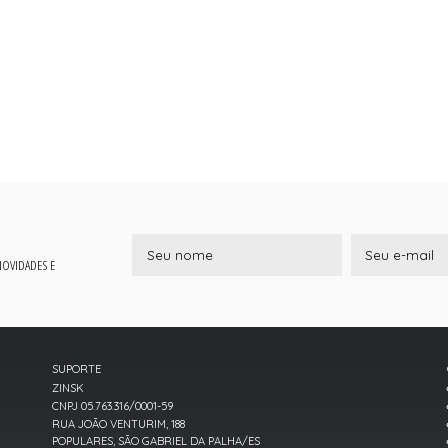
 NOVIDADES E
SUPORTE
ZINSK
CNPJ 05.763.316/0001-59
RUA JOÃO VENTURIM, 188
POPULARES, SÃO GABRIEL DA PALHA/ES