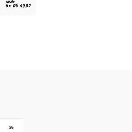
em até
6x R$ 49,82
GG