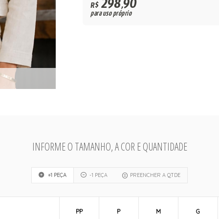
298,90
R$
para uso próprio
INFORME O TAMANHO, A COR E QUANTIDADE
+1 PEÇA
-1 PEÇA
PREENCHER A QTDE
PP
P
M
G