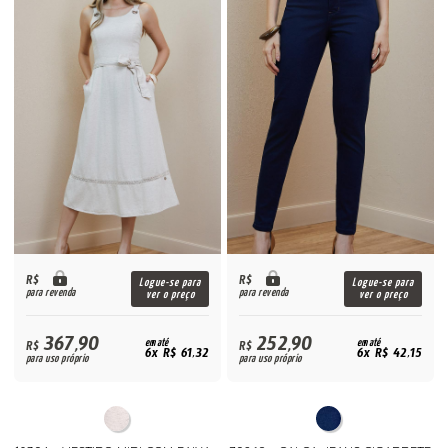
R$
R$
Logue-se para
Logue-se para
para revenda
para revenda
ver o preço
ver o preço
367,90
252,90
R$
em até
R$
em até
6x R$ 61,32
6x R$ 42,15
para uso próprio
para uso próprio