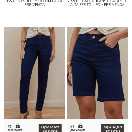
10394 - VESTIDO MIDI COM FAIXA -
79268 - CALÇA JEANS CIGARRETE
PRE VENDA
ALTA EFEITO LIPO - PRE VENDA
R$
R$
Logue-se para
Logue-se para
para revenda
para revenda
ver o preço
ver o preço