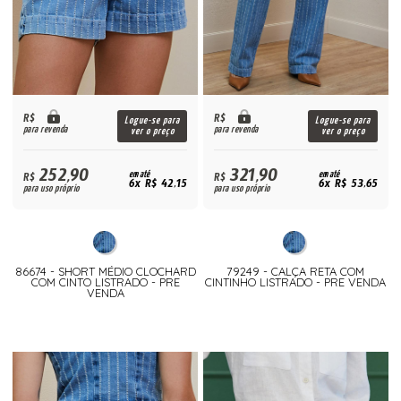
R$
R$
Logue-se para
Logue-se para
para revenda
para revenda
ver o preço
ver o preço
252,90
321,90
R$
em até
R$
em até
6x R$ 42,15
6x R$ 53,65
para uso próprio
para uso próprio
86674 - SHORT MÉDIO CLOCHARD
79249 - CALÇA RETA COM
COM CINTO LISTRADO - PRE
CINTINHO LISTRADO - PRE VENDA
VENDA