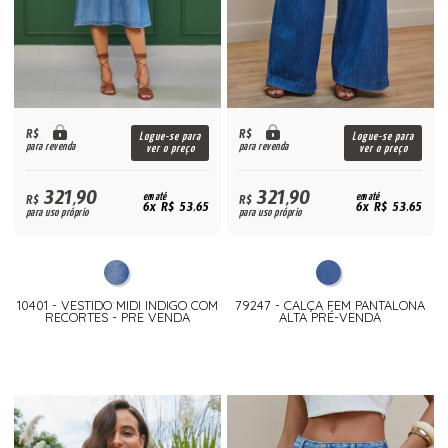
R$
R$
Logue-se para
Logue-se para
para revenda
para revenda
ver o preço
ver o preço
321,90
321,90
R$
em até
R$
em até
6x R$ 53,65
6x R$ 53,65
para uso próprio
para uso próprio
10401 - VESTIDO MIDI INDIGO COM
79247 - CALÇA FEM PANTALONA
RECORTES - PRE VENDA
ALTA PRÉ-VENDA