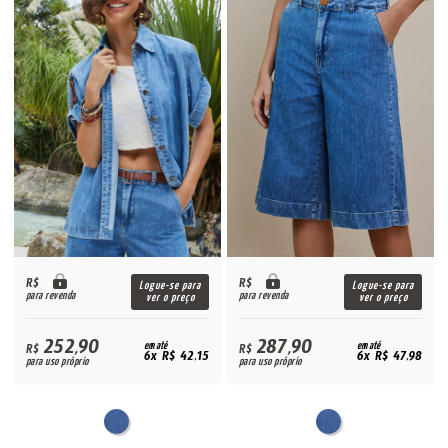
R$
R$
Logue-se para
Logue-se para
para revenda
para revenda
ver o preço
ver o preço
252,90
287,90
R$
em até
R$
em até
6x R$ 42,15
6x R$ 47,98
para uso próprio
para uso próprio