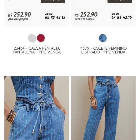
252,90
252,90
R$
em até
R$
em até
6x R$ 42,15
6x R$ 42,15
para uso próprio
para uso próprio
23434 - CALÇA FEM ALTA
11379 - COLETE FEMININO
PANTALONA - PRÉ-VENDA
LISTRADO - PRE VENDA