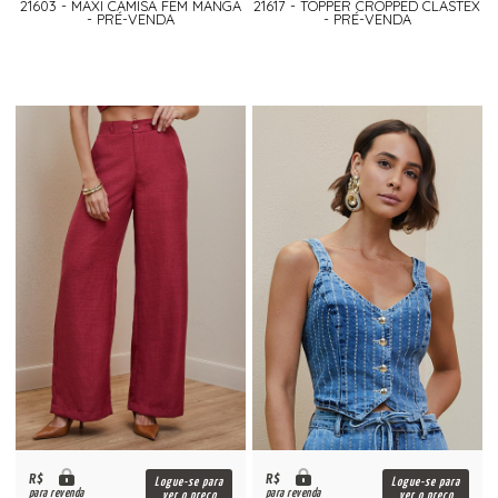
21603 - MAXI CAMISA FEM MANGA
21617 - TOPPER CROPPED CLASTEX
- PRÉ-VENDA
- PRÉ-VENDA
R$
R$
Logue-se para
Logue-se para
para revenda
para revenda
ver o preço
ver o preço