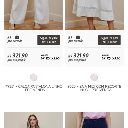
R$
R$
Logue-se para
Logue-se para
para revenda
para revenda
ver o preço
ver o preço
321,90
321,90
R$
em até
R$
em até
6x R$ 53,65
6x R$ 53,65
para uso próprio
para uso próprio
79251 - CALÇA PANTALONA LINHO
9525 - SAIA MIDI COM RECORTE
- PRE VENDA
LINHO - PRE VENDA