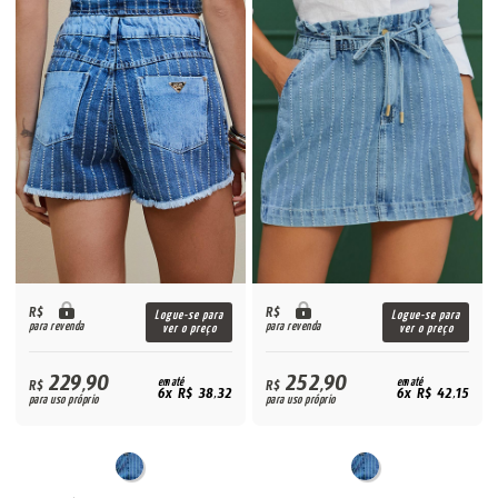
R$
R$
Logue-se para
Logue-se para
para revenda
para revenda
ver o preço
ver o preço
229,90
252,90
R$
em até
R$
em até
6x R$ 38,32
6x R$ 42,15
para uso próprio
para uso próprio