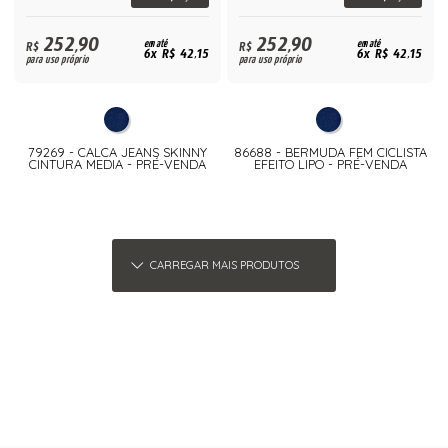
252,90
252,90
R$
em até
R$
em até
6x R$ 42,15
6x R$ 42,15
para uso próprio
para uso próprio
79269 - CALCA JEANS SKINNY
86688 - BERMUDA FEM CICLISTA
CINTURA MEDIA - PRÉ-VENDA
EFEITO LIPO - PRÉ-VENDA
CARREGAR MAIS PRODUTOS