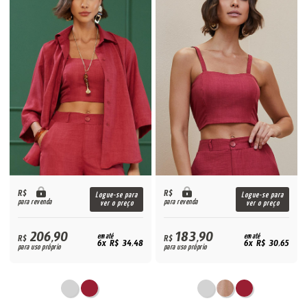
R$
R$
Logue-se para
Logue-se para
para revenda
para revenda
ver o preço
ver o preço
206,90
183,90
R$
em até
R$
em até
6x R$ 34,48
6x R$ 30,65
para uso próprio
para uso próprio