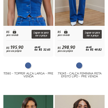
R$
R$
Logue-se para
Logue-se para
para revenda
para revenda
ver o preço
ver o preço
195,90
298,90
R$
em até
R$
em até
6x R$ 32,65
6x R$ 49,82
para uso próprio
para uso próprio
11380 - TOPPER ALÇA LARGA - PRE
79243 - CALÇA FEMININA RETA
VENDA
EFEITO LIPO - PRE VENDA