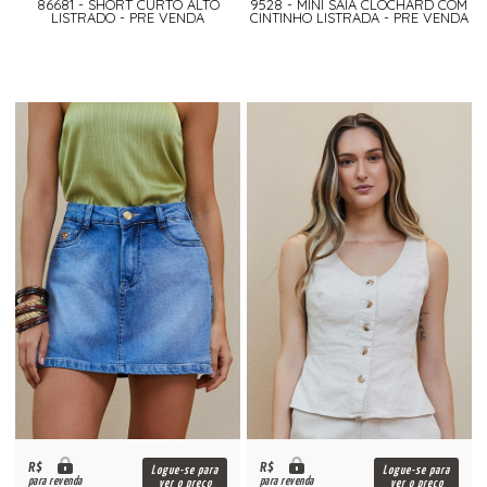
86681 - SHORT CURTO ALTO
9528 - MINI SAIA CLOCHARD COM
LISTRADO - PRE VENDA
CINTINHO LISTRADA - PRE VENDA
R$
R$
Logue-se para
Logue-se para
para revenda
para revenda
ver o preço
ver o preço