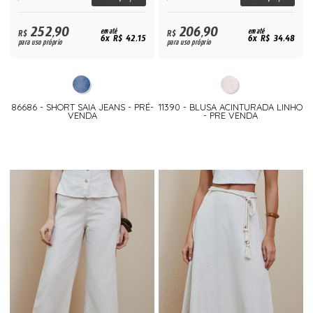
252,90
206,90
R$
em até
R$
em até
6x R$ 42,15
6x R$ 34,48
para uso próprio
para uso próprio
86686 - SHORT SAIA JEANS - PRÉ-
11390 - BLUSA ACINTURADA LINHO
VENDA
- PRE VENDA