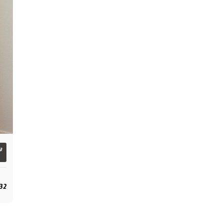
a
,32