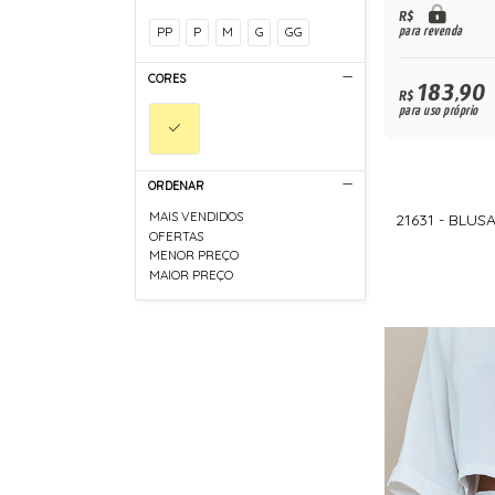
R$
PP
P
M
G
GG
para revenda
CORES
183,90
R$
para uso próprio
ORDENAR
MAIS VENDIDOS
21631 - BLUS
OFERTAS
MENOR PREÇO
MAIOR PREÇO