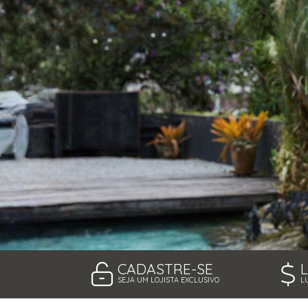
CAMISAS
CONJUNTOS
CROPPED
JAQUETAS
MACACÃO E MACAQUINHO
SAIAS
SHORTS
TOPPER
VESTIDOS
CADASTRE-SE
SEJA UM LOJISTA EXCLUSIVO
L