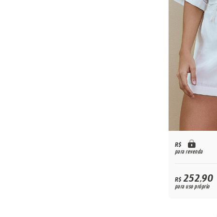
R$
para revenda
252,90
R$
para uso próprio