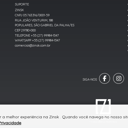
SUPORTE
ZINSK
CNPJ 05.763.316/0001-59
RUA JOÃO VENTURIM, 188
POPULARES, SÃO GABRIEL DA PALHA/ES
CEP 29780-000
TELEFONE +55 (27) 99984-1347
WHATSAPP +55 (27) 99984-1347
comercial@zinsk.com.br
r a melhor experiência na Zinsk . Quando você navega no nosso site
Privacidade
.
® TODOS DIREITOS RESERVADOS