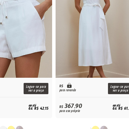
R$
Logue-se para
Logue-se par
para revenda
ver o preço
ver o preço
367,90
em até
em até
R$
6x R$ 42,15
6x R$ 61
para uso próprio