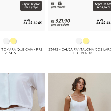
R$
Logue-se para
Logue-se par
para revenda
ver o preço
ver o preço
321,90
em até
em até
R$
6x R$ 30,65
6x R$ 53
para uso próprio
A TOMARA QUE CAIA - PRE
23442 - CALÇA PANTALONA CÓS LAR
VENDA
PRE VENDA