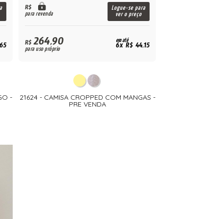
R$
a
Logue-se para
para revenda
ver o preço
264,90
em até
R$
,65
6x R$ 44,15
para uso próprio
GO -
21624 - CAMISA CROPPED COM MANGAS -
PRE VENDA