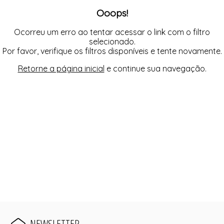
JAQUETAS
MACACÃO E MACAQUINHO
Ooops!
MACACÃO E MACAQUINHO
SAIAS
SAIAS
SHORTS
SHORTS
VESTIDOS
Ocorreu um erro ao tentar acessar o link com o filtro
TOPPER
selecionado.
VESTIDOS
Por favor, verifique os filtros disponíveis e tente novamente.
Retorne a página inicial
e continue sua navegação.
NEWSLETTER