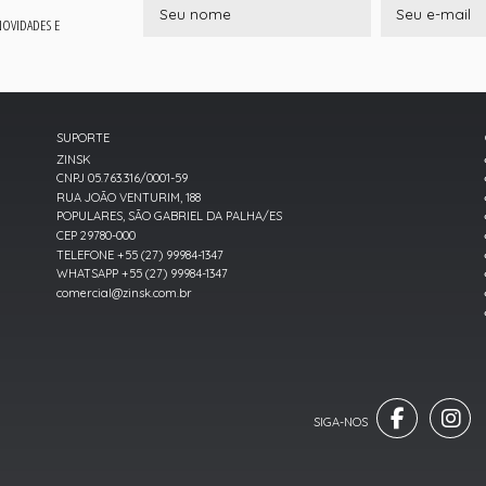
 NOVIDADES E
SUPORTE
ZINSK
CNPJ 05.763.316/0001-59
RUA JOÃO VENTURIM, 188
POPULARES, SÃO GABRIEL DA PALHA/ES
CEP 29780-000
TELEFONE +55 (27) 99984-1347
WHATSAPP +55 (27) 99984-1347
comercial@zinsk.com.br