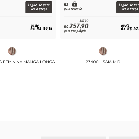
R$
Logue-se para
Logue-se par
para revenda
ver o preço
ver o preço
367,90
257,90
em até
em até
R$
6x R$ 39,15
6x R$ 42
para uso próprio
SA FEMININA MANGA LONGA
23400 - SAIA MIDI