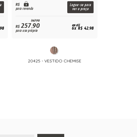
R$
a
Logue-se para
para revenda
ver o preço
367,90
257,90
em até
R$
,98
6x R$ 42,98
para uso próprio
20425 - VESTIDO CHEMISE