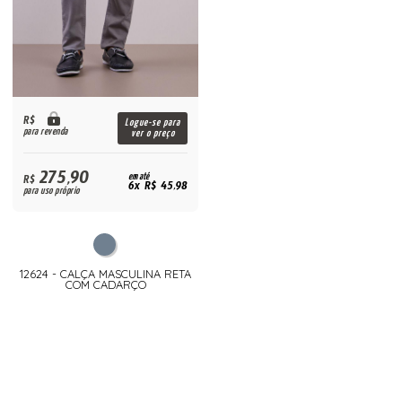
R$
Logue-se para
para revenda
ver o preço
275,90
R$
em até
6x R$ 45,98
para uso próprio
12624 - CALÇA MASCULINA RETA
COM CADARÇO