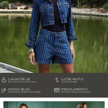
JAQUETAS
MACACÃO E MACAQUINHO
SAIAS
SHORTS
TOPPER
VESTIDOS
CADASTRE-SE
LUCRE MUITO
SEJA UM LOJISTA EXCLUSIVO
LUCRE ATÉ 130%
NOSSO BLOG
PARCELAMENTO
ACOMPANHE NOSSAS NOVIDADES
CONHEÇA NOSSAS CONDIÇÕES