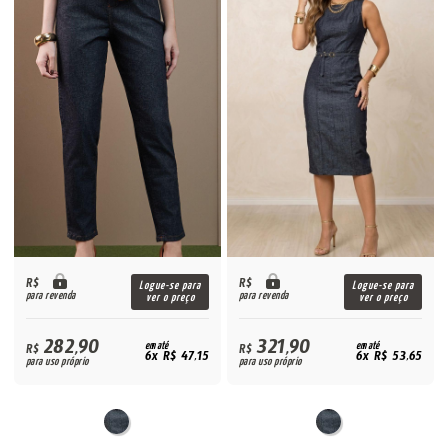
R$
R$
Logue-se para
Logue-se para
para revenda
para revenda
ver o preço
ver o preço
282,90
321,90
R$
em até
R$
em até
6x R$ 47,15
6x R$ 53,65
para uso próprio
para uso próprio