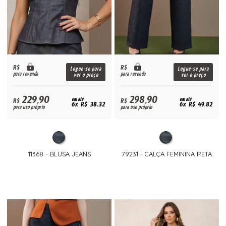
R$
R$
Logue-se para
Logue-se para
para revenda
para revenda
ver o preço
ver o preço
229,90
298,90
R$
em até
R$
em até
6x R$ 38,32
6x R$ 49,82
para uso próprio
para uso próprio
11368 - BLUSA JEANS
79231 - CALÇA FEMININA RETA