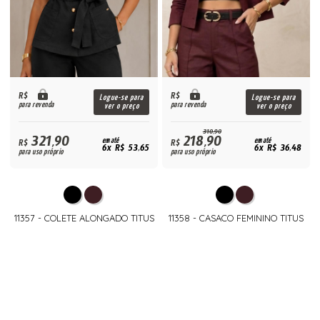
R$
R$
Logue-se para
Logue-se para
para revenda
para revenda
ver o preço
ver o preço
310,90
321,90
218,90
R$
em até
R$
em até
6x R$ 53,65
6x R$ 36,48
para uso próprio
para uso próprio
11357 - COLETE ALONGADO TITUS
11358 - CASACO FEMININO TITUS