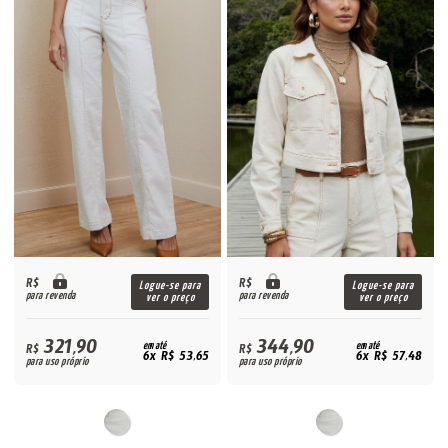
R$
R$
Logue-se para
Logue-se para
para revenda
para revenda
ver o preço
ver o preço
321,90
344,90
R$
em até
R$
em até
6x R$ 53,65
6x R$ 57,48
para uso próprio
para uso próprio