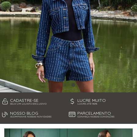
JAQUETAS
MACACÃO E MACAQUINHO
SAIAS
SHORTS
TOPPER
VESTIDOS
CADASTRE-SE
LUCRE MUITO
SEJA UM LOJISTA EXCLUSIVO
LUCRE ATÉ 130%
NOSSO BLOG
PARCELAMENTO
ACOMPANHE NOSSAS NOVIDADES
CONHEÇA NOSSAS CONDIÇÕES