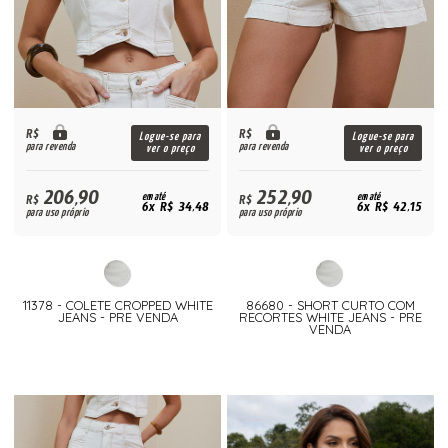
R$
R$
Logue-se para
Logue-se para
para revenda
para revenda
ver o preço
ver o preço
206,90
252,90
R$
em até
R$
em até
6x R$ 34,48
6x R$ 42,15
para uso próprio
para uso próprio
11378 - COLETE CROPPED WHITE
86680 - SHORT CURTO COM
JEANS - PRE VENDA
RECORTES WHITE JEANS - PRE
VENDA