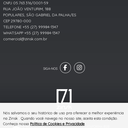
CNPJ 05.763.316/0001-59
RUA JOÃO VENTURIM, 188
POPULARES, SÃO GABRIEL DA PALHA/ES
CEP 29780-000
TELEFONE +55 (27) 99984-1347
WHATSAPP +55 (27) 99984-1347
comercial@zinsk.com.br
® TODOS DIREITOS RESERVADOS
Nós salvamos o seu histórico de uso pra oferecer a melhor experiência
na Zinsk . Quando você navega no nosso site, aceita esta condição.
Conheça nossa
Política de Cookies e Privacidade
.
SITE 100% SEGURO
PLATAFORMA B2B