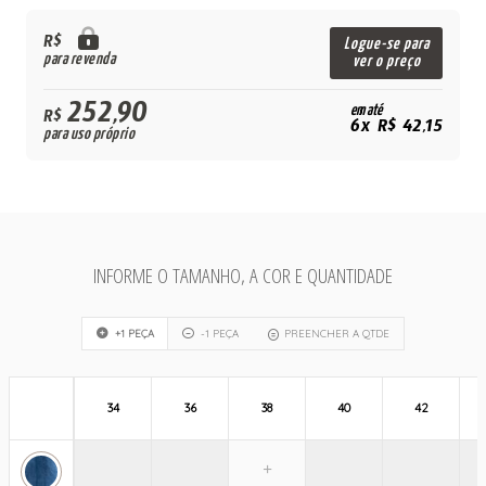
R$
Logue-se para
para revenda
ver o preço
252,90
em até
R$
6x R$ 42,15
para uso próprio
INFORME O TAMANHO, A COR E QUANTIDADE
+1 PEÇA
-1 PEÇA
PREENCHER A QTDE
34
36
38
40
42