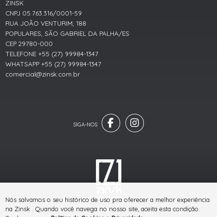
ZINSK
CNPJ 05.763.316/0001-59
RUA JOÃO VENTURIM, 188
POPULARES, SÃO GABRIEL DA PALHA/ES
CEP 29780-000
TELEFONE +55 (27) 99984-1347
WHATSAPP +55 (27) 99984-1347
comercial@zinsk.com.br
® TODOS DIREITOS RESERVADOS
Nós salvamos o seu histórico de uso pra oferecer a melhor experiência
na Zinsk . Quando você navega no nosso site, aceita esta condição.