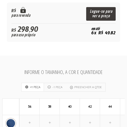
R$
Logue-se para
para revenda
ver o preço
298,90
em até
R$
6x R$ 49,82
para uso próprio
INFORME O TAMANHO, A COR E QUANTIDADE
+1 PEÇA
-1 PEÇA
PREENCHER A QTDE
36
38
40
42
44