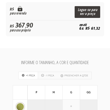
R$
Logue-se para
para revenda
ver o preço
367,90
em até
R$
6x R$ 61,32
para uso próprio
INFORME O TAMANHO, A COR E QUANTIDADE
+1 PEÇA
-1 PEÇA
PREENCHER A QTDE
P
M
G
GG