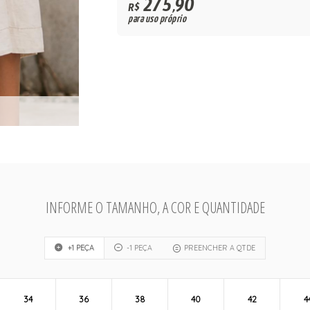
275,90
R$
para uso próprio
INFORME O TAMANHO, A COR E QUANTIDADE
+1 PEÇA
-1 PEÇA
PREENCHER A QTDE
34
36
38
40
42
4