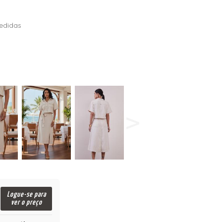
edidas
Logue-se para
ver o preço