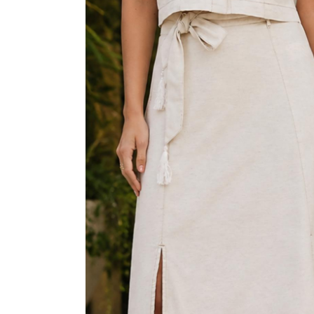
CAMISAS
CONJUNTOS
CROPPED
JAQUETAS
MACACÃO E MACAQUINHO
SAIAS
SHORTS
TOPPER
VESTIDOS