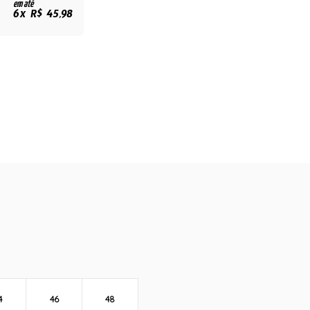
em até
6x R$ 45,98
4
46
48