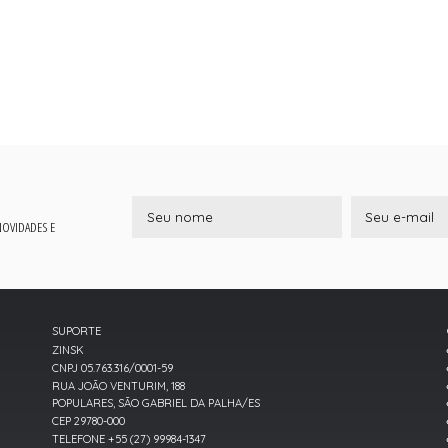
 NOVIDADES E
SUPORTE
ZINSK
CNPJ 05.763.316/0001-59
RUA JOÃO VENTURIM, 188
POPULARES, SÃO GABRIEL DA PALHA/ES
CEP 29780-000
TELEFONE +55 (27) 99984-1347