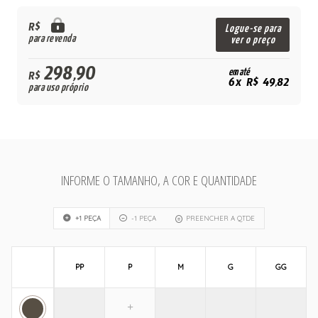
R$
Logue-se para
para revenda
ver o preço
298,90
em até
R$
6x R$ 49,82
para uso próprio
INFORME O TAMANHO, A COR E QUANTIDADE
+1 PEÇA
-1 PEÇA
PREENCHER A QTDE
PP
P
M
G
GG