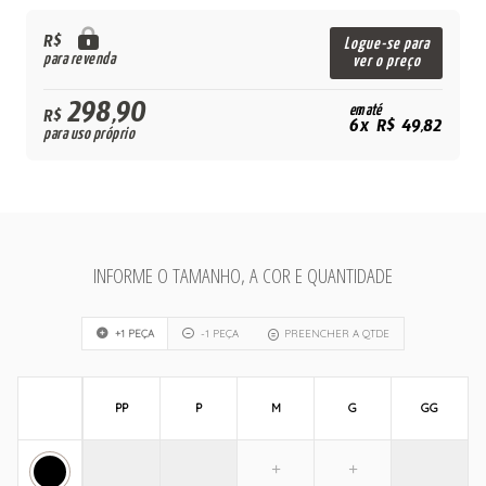
R$
Logue-se para
para revenda
ver o preço
298,90
em até
R$
6x R$ 49,82
para uso próprio
INFORME O TAMANHO, A COR E QUANTIDADE
+1 PEÇA
-1 PEÇA
PREENCHER A QTDE
PP
P
M
G
GG