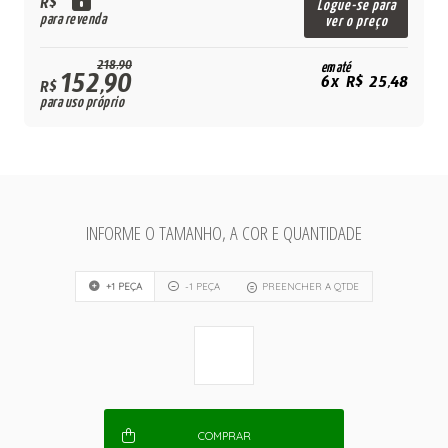
R$
Logue-se para
para revenda
ver o preço
218,90
em até
152,90
6x R$ 25,48
R$
para uso próprio
INFORME O TAMANHO, A COR E QUANTIDADE
+1 PEÇA
-1 PEÇA
PREENCHER A QTDE
COMPRAR