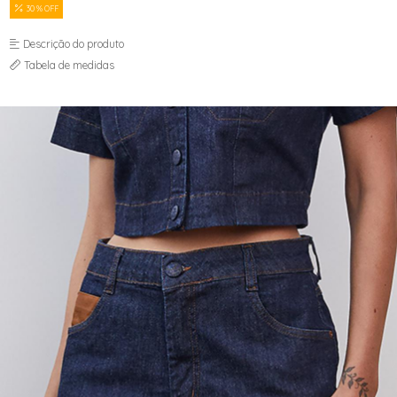
JAQUETAS
30 % OFF
MACACÃO E MACAQUINHO
SAIAS
Descrição do produto
SHORTS
Tabela de medidas
TOPPER
VESTIDOS