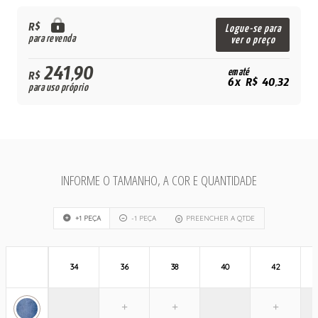
R$
Logue-se para
para revenda
ver o preço
241,90
em até
R$
6x R$ 40,32
para uso próprio
INFORME O TAMANHO, A COR E QUANTIDADE
+1 PEÇA
-1 PEÇA
PREENCHER A QTDE
34
36
38
40
42