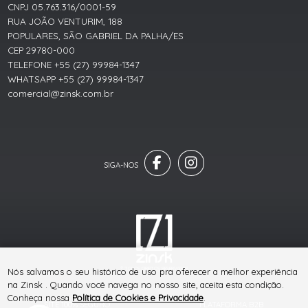
CNPJ 05.763.316/0001-59
RUA JOÃO VENTURIM, 188
POPULARES, SÃO GABRIEL DA PALHA/ES
CEP 29780-000
TELEFONE +55 (27) 99984-1347
WHATSAPP +55 (27) 99984-1347
comercial@zinsk.com.br
® TODOS DIREITOS RESERVADOS
Nós salvamos o seu histórico de uso pra oferecer a melhor experiência
na Zinsk . Quando você navega no nosso site, aceita esta condição.
Conheça nossa
Política de Cookies e Privacidade
.
SITE 100% SEGURO
PLATAFORMA B2B