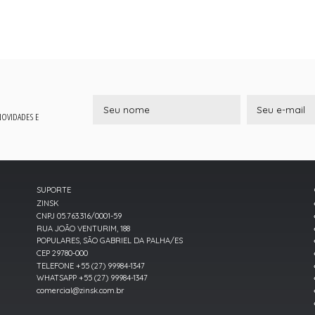
 NOVIDADES E
SUPORTE
ZINSK
CNPJ 05.763.316/0001-59
RUA JOÃO VENTURIM, 188
POPULARES, SÃO GABRIEL DA PALHA/ES
CEP 29780-000
TELEFONE +55 (27) 99984-1347
WHATSAPP +55 (27) 99984-1347
comercial@zinsk.com.br