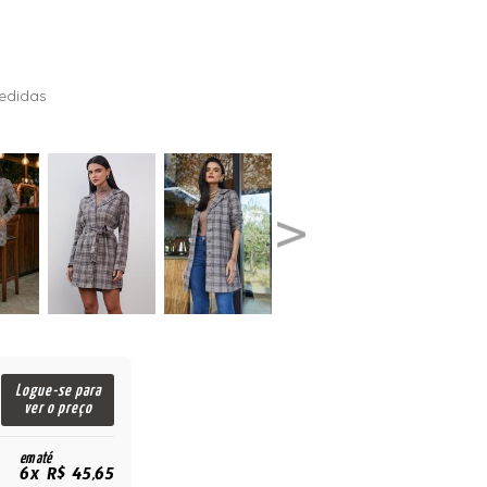
edidas
Logue-se para
ver o preço
em até
6x R$ 45,65