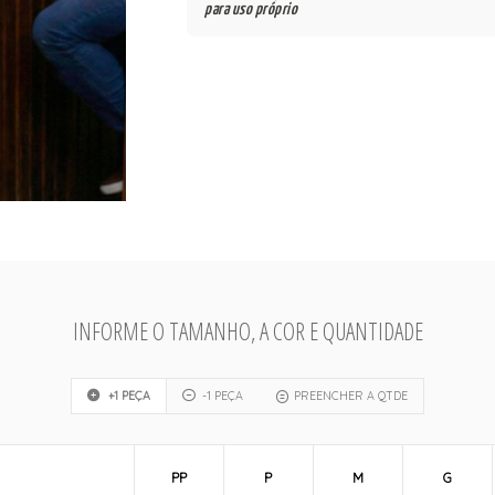
para uso próprio
INFORME O TAMANHO, A COR E QUANTIDADE
+1 PEÇA
-1 PEÇA
PREENCHER A QTDE
PP
P
M
G