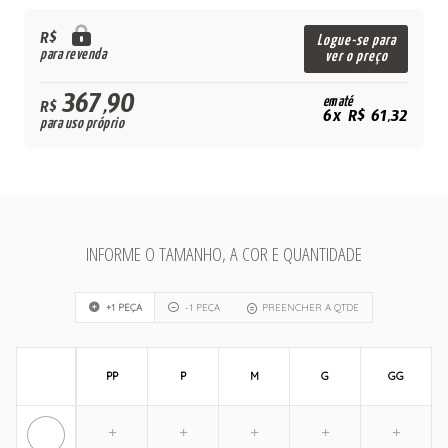
R$
Logue-se para
para revenda
ver o preço
367,90
em até
R$
6x R$ 61,32
para uso próprio
INFORME O TAMANHO, A COR E QUANTIDADE
+1 PEÇA
-1 PEÇA
PREENCHER A QTDE
PP
P
M
G
GG