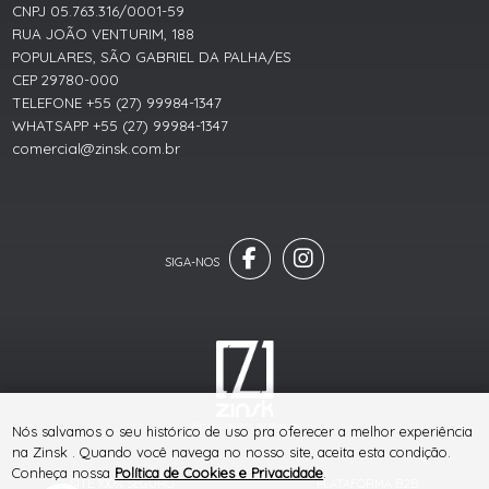
CNPJ 05.763.316/0001-59
RUA JOÃO VENTURIM, 188
POPULARES, SÃO GABRIEL DA PALHA/ES
CEP 29780-000
TELEFONE +55 (27) 99984-1347
WHATSAPP +55 (27) 99984-1347
comercial@zinsk.com.br
® TODOS DIREITOS RESERVADOS
Nós salvamos o seu histórico de uso pra oferecer a melhor experiência
na Zinsk . Quando você navega no nosso site, aceita esta condição.
Conheça nossa
Política de Cookies e Privacidade
.
SITE 100% SEGURO
PLATAFORMA B2B