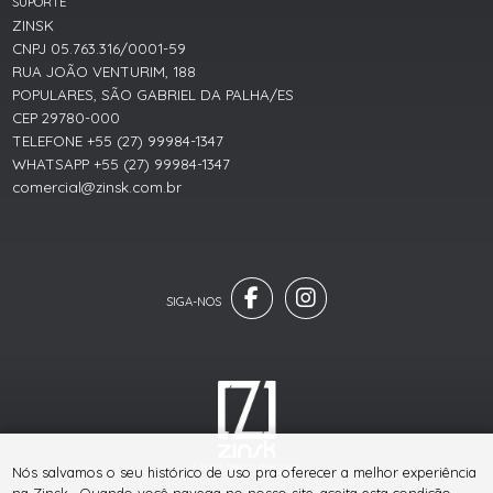
SUPORTE
ZINSK
CNPJ 05.763.316/0001-59
RUA JOÃO VENTURIM, 188
POPULARES, SÃO GABRIEL DA PALHA/ES
CEP 29780-000
TELEFONE +55 (27) 99984-1347
WHATSAPP +55 (27) 99984-1347
comercial@zinsk.com.br
® TODOS DIREITOS RESERVADOS
Nós salvamos o seu histórico de uso pra oferecer a melhor experiência