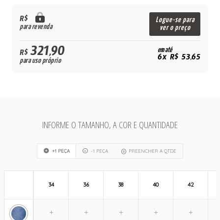
R$
Logue-se para
para revenda
ver o preço
321,90
em até
R$
6x R$ 53,65
para uso próprio
INFORME O TAMANHO, A COR E QUANTIDADE
+1 PEÇA
-1 PEÇA
PREENCHER A QTDE
34
36
38
40
42